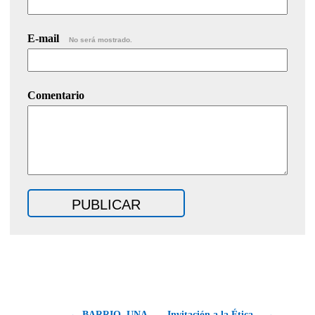
E-mail
No será mostrado.
Comentario
← BARRIO. UNA
Invitación a la Ética... →