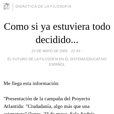
DIDÁCTICA DE LA FILOSOFÍA
Como si ya estuviera todo
decidido...
23 DE MAYO DE 2005 - 22:43
-
EL FUTURO DE LA FILOSOFÍA EN EL SISTEMA EDUCATIVO
ESPAÑOL
Me llega esta información:
"Presentación de la campaña del Proyecto
Atlantida: "Ciudadanía, algo más que una
asignatura" (lunes, 23 de mayo, Sala Andrés