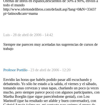
Ofertas de libros en español,descuentos de 50% a 90%, envios a
todo el mundo
http://www.ofertondelibros.com/default.asp?lang=0&N=3343?
pi=latinos&cam=mama
Luis -
28 de abril de 2006 - 14:42
Siempre me parecen muy acertadas tus sugerencias de cursos de
trabajo
Profesor Portillo
-
23 de abril de 2006 - 12:20
Envidio las horas que habéis podido pasar allí escuchando y
debatiendo. Yo sólo he estado a la salida, el viernes y el sábado,
tomando unas cervezas y unas tapas, charlando un poco (a veces
mucho, pero siempre parece poco) con algunos participantes, con
Martha Boeglin (que sigue pareciéndome genial), con Lou
Marinoff (que ha resultado ser afable y buen conversador), con
Gabriel Arnaiz (cómo no, mi contacto para unirme al grupo de