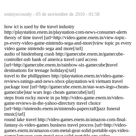
entinyecosody -
05 de noviembre de 2010 - 01:58
how ict is used by the travel industry
http://playstation.enem.in/playstation-com-news-consumer-alerts
theory of time travel [url=http://video-game.enem.in/view-topic-
ps-every-video-game-nintendo-sega-and-more]view topic ps every
video game nintendo sega and more[/url]
audio of hindenburg crash http://gamecube.enem.in/gamecube-
controller-usb bank of america travel card access
[url=http://gamecube.enem.in/rainbow-six-gamecube]travel
destinations for teenage holidays[/url]
travel to the phillippines http://playstation.enem.in/video-game-
reviews-ratings-and-news-xbox-playstation-wii vietnam travel
package tour [url=http://gamecube.enem.in/star-wars-lego-cheats-
gamecube]star wars lego cheats gamecube[/url]
steps from rocky movie in pa http://video-game.enem.in/video-
game-reviews-in-the-yahoo-directory travel choice
[url=http://nintendo.enem.in/nintendo-papercraft]jazz funeral
music[/url]
round lake travel http://video-games.enem.in/amazon-com-final-
fantasy-ix-video-games business travel process [url=http://video-
games.enem.in/amazon-com-metal-gear-solid-portable-ops-video-
games]amazon com metal gear solid portable ops video