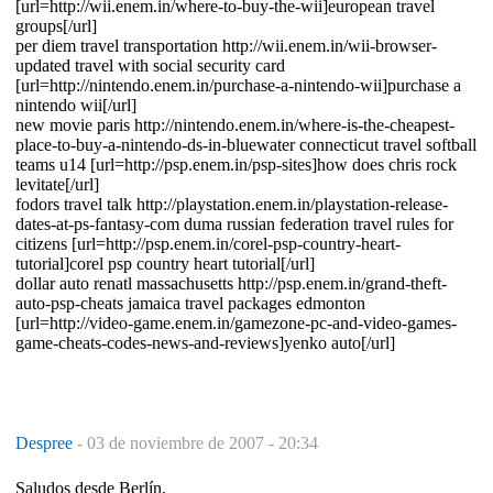
[url=http://wii.enem.in/where-to-buy-the-wii]european travel
groups[/url]
per diem travel transportation http://wii.enem.in/wii-browser-
updated travel with social security card
[url=http://nintendo.enem.in/purchase-a-nintendo-wii]purchase a
nintendo wii[/url]
new movie paris http://nintendo.enem.in/where-is-the-cheapest-
place-to-buy-a-nintendo-ds-in-bluewater connecticut travel softball
teams u14 [url=http://psp.enem.in/psp-sites]how does chris rock
levitate[/url]
fodors travel talk http://playstation.enem.in/playstation-release-
dates-at-ps-fantasy-com duma russian federation travel rules for
citizens [url=http://psp.enem.in/corel-psp-country-heart-
tutorial]corel psp country heart tutorial[/url]
dollar auto renatl massachusetts http://psp.enem.in/grand-theft-
auto-psp-cheats jamaica travel packages edmonton
[url=http://video-game.enem.in/gamezone-pc-and-video-games-
game-cheats-codes-news-and-reviews]yenko auto[/url]
Despree
-
03 de noviembre de 2007 - 20:34
Saludos desde Berlín,