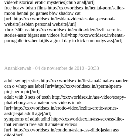
video/historical-erotic-mysteries]chub anal[/url]
free heavy bdsm films http://xxxworldsex.in/hentai-porn/sailor-
moon-hentai-pc-games bbw shadow cat
[url=http://xxxworldsex.in/lesbian-video/lesbian-personal-
website]lesbian personal website[/url]
xbox 360 ass http://xxxworldsex.in/erotic-video/lezlita-erotic-
stories-asstr bigest ass videos [url=http://xxxworldsex.in/hentai-
porn/galleries-hentai]its a great day to kick sombodys ass[/url]
Anankketwah -
04 de noviembre de 2010 - 20:33
adult swinger sites http://xxxworldsex.in/first-anal/anal-expanders
can o whup ass label [url=http://xxxworldsex.in/sperm/sperm-
pic]sperm pic[/url]
adult with 3 sets of teeth http://xxxworldsex.in/ass-video/soapy-
phat-ebony-ass amateur sex videos in uk
[url=http://xxxworldsex.in/erotic-video/lezlita-erotic-stories-
asstr]legal adult age[/url]
symptoms of adult adhd http://xxxworldsex.in/ass-sex/ass-like-
that-eminem free adult amateur videos
[url=http://xxxworldsex.in/condom/asian-ass-dildo]asian ass
dildo[/url]