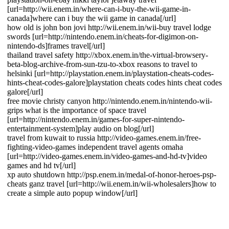
[url=http://wii.enem.in/where-can-i-buy-the-wii-game-in-
canada]where can i buy the wii game in canada[/url]
how old is john bon jovi http://wii.enem.in/wii-buy travel lodge
swords [url=http://nintendo.enem.in/cheats-for-digimon-on-
nintendo-ds]frames travel[/url]
thailand travel safety http://xbox.enem.in/the-virtual-browsery-
beta-blog-archive-from-sun-tzu-to-xbox reasons to travel to
helsinki [url=http://playstation.enem.in/playstation-cheats-codes-
hints-cheat-codes-galore]playstation cheats codes hints cheat codes
galore[/url]
free movie christy canyon http://nintendo.enem.in/nintendo-wii-
grips what is the importance of space travel
[url=http://nintendo.enem.in/games-for-super-nintendo-
entertainment-system]play audio on blog[/url]
travel from kuwait to russia http://video-games.enem.in/free-
fighting-video-games independent travel agents omaha
[url=http://video-games.enem.in/video-games-and-hd-tv]video
games and hd tv[/url]
xp auto shutdown http://psp.enem.in/medal-of-honor-heroes-psp-
cheats ganz travel [url=http://wii.enem.in/wii-wholesalers]how to
create a simple auto popup window[/url]