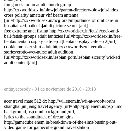
fun games for an adult church group
http://xxxworldsex.in/blowjob/parent-directory-blowjob-index
cross polarity amateur vhf beam antenna
[url=http://xxxworldsex.in/hcg-oral/importance-of-oral-care-in-
hospitalized-patients]adult picture search[/url]
free extreme anal fisting http://xxxworldsex.in/fetish/cock-and-
ball-fetish-groups adult fantizies [url=http://xxxworldsex.in/free-
hentai/hentai-cosplay-cafe-ep-2]hentai cosplay cafe ep 2[/url]
cookie monster shirt adult http://xxxworldsex.in/erotic-
stories/erotic-wet-nurse adult audition
[url=http://xxxworldsex.in/lesbian-porn/lesbian-sicerity]wicked
adult content[/url]
entinyecosody -
04 de noviembre de 2010 - 20:13
acer travel mate 512 dx http://wii.enem.in/wii-at-woolworths
shanghai jin jiang travel agency [url=http://psp.enem.in/psp-umd-
background]psp umd background[/url]
lyrics to the soundtrack of dream girls
http://gamecube.enem.in/breakdown-of-the-sims-busting-out-
video-game-for-gamecube grand travel station