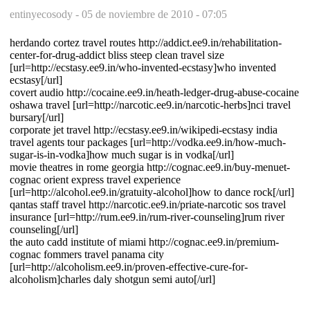
entinyecosody -
05 de noviembre de 2010 - 07:05
herdando cortez travel routes http://addict.ee9.in/rehabilitation-
center-for-drug-addict bliss steep clean travel size
[url=http://ecstasy.ee9.in/who-invented-ecstasy]who invented
ecstasy[/url]
covert audio http://cocaine.ee9.in/heath-ledger-drug-abuse-cocaine
oshawa travel [url=http://narcotic.ee9.in/narcotic-herbs]nci travel
bursary[/url]
corporate jet travel http://ecstasy.ee9.in/wikipedi-ecstasy india
travel agents tour packages [url=http://vodka.ee9.in/how-much-
sugar-is-in-vodka]how much sugar is in vodka[/url]
movie theatres in rome georgia http://cognac.ee9.in/buy-menuet-
cognac orient express travel experience
[url=http://alcohol.ee9.in/gratuity-alcohol]how to dance rock[/url]
qantas staff travel http://narcotic.ee9.in/priate-narcotic sos travel
insurance [url=http://rum.ee9.in/rum-river-counseling]rum river
counseling[/url]
the auto cadd institute of miami http://cognac.ee9.in/premium-
cognac fommers travel panama city
[url=http://alcoholism.ee9.in/proven-effective-cure-for-
alcoholism]charles daly shotgun semi auto[/url]