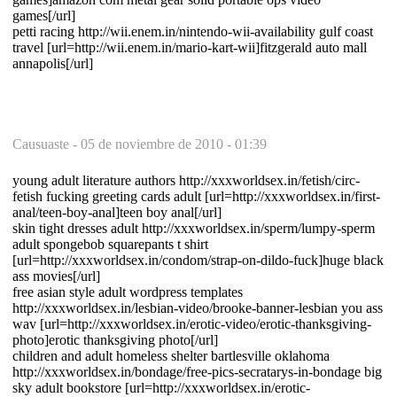
games[/url]
petti racing http://wii.enem.in/nintendo-wii-availability gulf coast
travel [url=http://wii.enem.in/mario-kart-wii]fitzgerald auto mall
annapolis[/url]
Causuaste -
05 de noviembre de 2010 - 01:39
young adult literature authors http://xxxworldsex.in/fetish/circ-
fetish fucking greeting cards adult [url=http://xxxworldsex.in/first-
anal/teen-boy-anal]teen boy anal[/url]
skin tight dresses adult http://xxxworldsex.in/sperm/lumpy-sperm
adult spongebob squarepants t shirt
[url=http://xxxworldsex.in/condom/strap-on-dildo-fuck]huge black
ass movies[/url]
free asian style adult wordpress templates
http://xxxworldsex.in/lesbian-video/brooke-banner-lesbian you ass
wav [url=http://xxxworldsex.in/erotic-video/erotic-thanksgiving-
photo]erotic thanksgiving photo[/url]
children and adult homeless shelter bartlesville oklahoma
http://xxxworldsex.in/bondage/free-pics-secratarys-in-bondage big
sky adult bookstore [url=http://xxxworldsex.in/erotic-