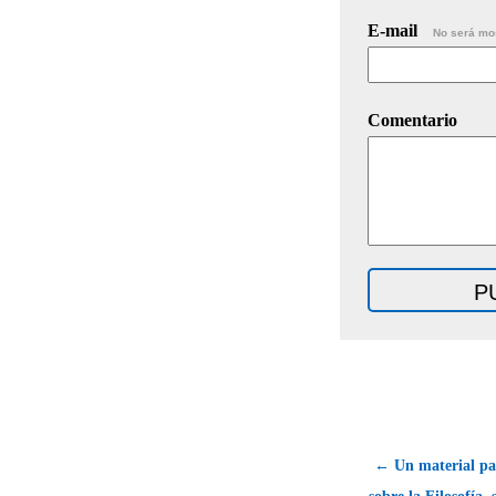
E-mail
No será mo
Comentario
← Un material par