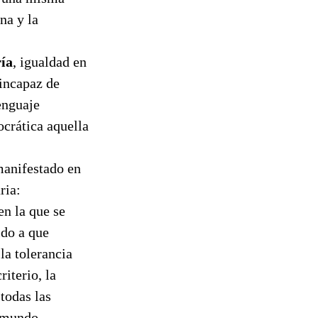
na y la
ría
, igualdad en
 incapaz de
enguaje
crática aquella
manifestado en
ria:
en la que se
ido a que
la tolerancia
riterio, la
 todas las
l mundo