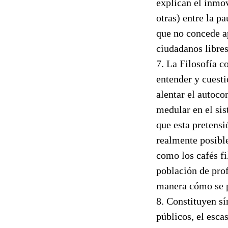
explican el inmo
otras) entre la p
que no concede ap
ciudadanos libres
7. La Filosofía c
entender y cuesti
alentar el autoc
medular en el si
que esta pretensi
realmente posibl
como los cafés fi
población de prof
manera cómo se p
8. Constituyen sí
públicos, el esca