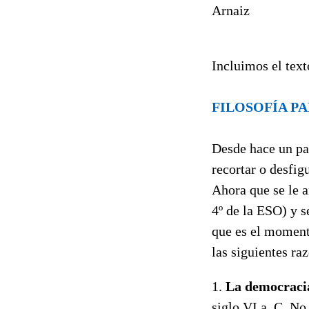
Arnaiz
Incluimos el text
FILOSOFÍA PA
Desde hace un par
recortar o desfig
Ahora que se le a
4º de la ESO) y s
que es el moment
las siguientes ra
1.
La democracia
siglo VI a. C. No