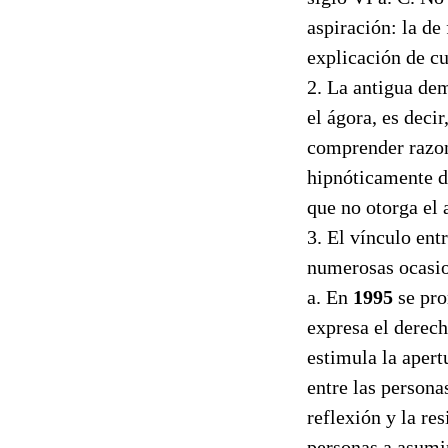
aspiración: la de
explicación de c
2. La antigua de
el ágora, es deci
comprender razon
hipnóticamente d
que no otorga el 
3. El vínculo ent
numerosas ocasio
a. En
1995
se pr
expresa el derech
estimula la aper
entre las personas
reflexión y la re
personas a asumi