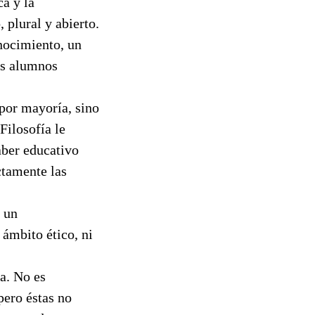
ca y la
 plural y abierto.
onocimiento, un
os alumnos
por mayoría, sino
Filosofía le
aber educativo
ctamente las
r un
 ámbito ético, ni
a. No es
pero éstas no