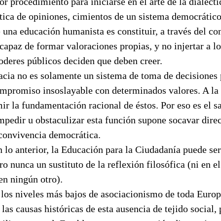
or procedimiento para iniciarse en el arte de la dialécti
tica de opiniones, cimientos de un sistema democrático,
 una educación humanista es constituir, a través del c
apaz de formar valoraciones propias, y no injertar a l
oderes públicos deciden que deben creer.
acia no es solamente un sistema de toma de decisiones 
ompromiso insoslayable con determinados valores. A la 
r la fundamentación racional de éstos. Por eso es el s
mpedir u obstaculizar esta función supone socavar dire
 convivencia democrática.
 lo anterior, la Educación para la Ciudadanía puede se
 nunca un sustituto de la reflexión filosófica (ni en el
 en ningún otro).
 los niveles más bajos de asociacionismo de toda Europ
 las causas históricas de esta ausencia de tejido social, 