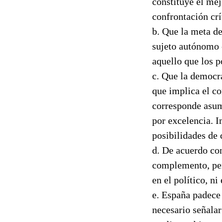
constituye el mej
confrontación crí
b. Que la meta de
sujeto autónomo c
aquello que los p
c. Que la democr
que implica el c
corresponde asumi
por excelencia. I
posibilidades de
d. De acuerdo con
complemento, pero
en el político, ni
e. España padece
necesario señalar