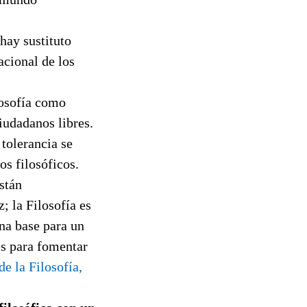
hay sustituto
acional de los
losofía como
iudadanos libres.
 tolerancia se
os filosóficos.
están
 la Filosofía es
una base para un
s para fomentar
e la Filosofía,