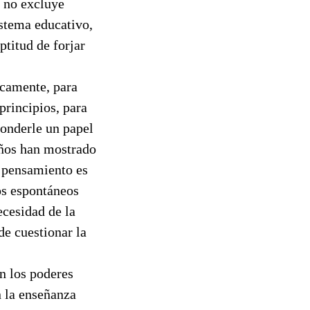
e no excluye
istema educativo,
ptitud de forjar
icamente, para
principios, para
ponderle un papel
iños han mostrado
e pensamiento es
os espontáneos
ecesidad de la
de cuestionar la
n los poderes
n la enseñanza