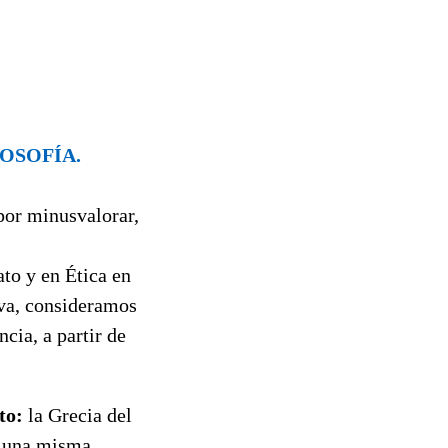
LOSOFÍA.
por minusvalorar,
ato y en Ética en
iva, consideramos
cia, a partir de
to:
la Grecia del
de una misma