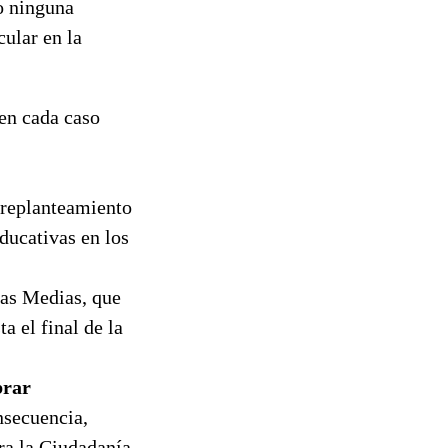
o ninguna
cular en la
en cada caso
 replanteamiento
ducativas en los
zas Medias, que
a el final de la
brar
secuencia,
ra la Ciudadanía,