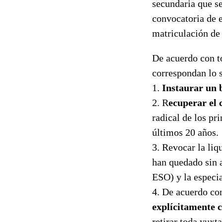
secundaria que s
convocatoria de e
matriculación de
De acuerdo con t
correspondan lo s
1.
Instaurar un b
2. R
ecuperar el 
radical de los pr
últimos 20 años.
3. Revocar la liq
han quedado sin a
ESO) y la especia
4. De acuerdo con
explícitamente c
retirar toda yuxt