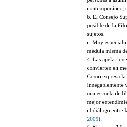
contemporáneo, es
b. El Consejo Sup
posible de la Fil
sujetos.
c. Muy especialm
médula misma de
4. Las apelaciones
convierten en mer
Como expresa la
innegablemente vi
una escuela de li
mejor entendimie
el diálogo entre l
2005
).