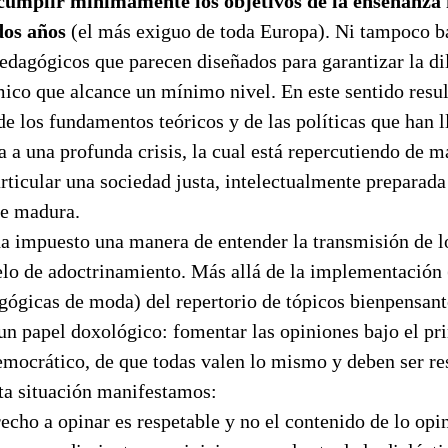
 cumplir mínimamente los objetivos de la enseñanza f
 dos años
(el más exiguo de toda Europa). Ni tampoco bajo
edagógicos que parecen diseñados para garantizar la di
ico que alcance un mínimo nivel. En este sentido resul
de los fundamentos teóricos y de las políticas que han l
 a una profunda crisis, la cual está repercutiendo de m
articular una sociedad justa, intelectualmente preparada
e madura.
ha impuesto una manera de entender la transmisión de l
elo de adoctrinamiento. Más allá de la implementación 
gógicas de moda) del repertorio de tópicos bienpensante
 un papel doxológico: fomentar las opiniones bajo el pr
mocrático, de que todas valen lo mismo y deben ser re
sta situación manifestamos:
recho a opinar es respetable y no el contenido de lo opi