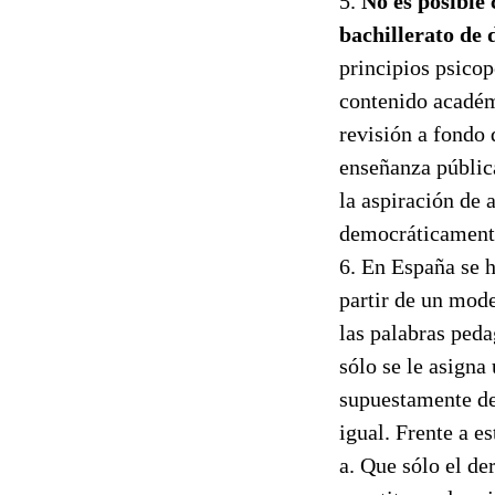
5.
No es posible
bachillerato de
principios psicop
contenido académ
revisión a fondo 
enseñanza pública
la aspiración de 
democráticament
6. En España se 
partir de un mod
las palabras peda
sólo se le asigna
supuestamente de
igual. Frente a e
a. Que sólo el de