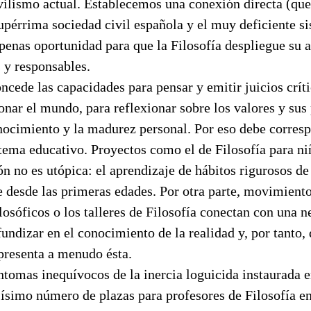
vilismo actual. Establecemos una conexión directa (qu
aupérrima sociedad civil española y el muy deficiente s
enas oportunidad para que la Filosofía despliegue su a
 y responsables.
oncede las capacidades para pensar y emitir juicios crít
onar el mundo, para reflexionar sobre los valores y sus 
onocimiento y la madurez personal. Por eso debe corres
stema educativo. Proyectos como el de Filosofía para n
ón no es utópica: el aprendizaje de hábitos rigurosos d
e desde las primeras edades. Por otra parte, movimient
losóficos o los talleres de Filosofía conectan con una n
undizar en el conocimiento de la realidad y, por tanto, 
resenta a menudo ésta.
ntomas inequívocos de la inercia loguicida instaurada e
sísimo número de plazas para profesores de Filosofía e