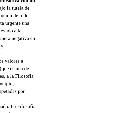
ilosófica con un
 la tutela de
lución de todo
ta urgente una
levado a la
anera negativa en
 y
os valores a
(que es una de
s, a la Filosofía
incipio,
spetadas por
nado. La Filosofía