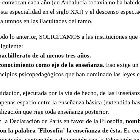
e convocan cada año (en Andalucía todavía no ha habid
sta especialidad en el siglo XXI) y el descenso especta
 alumnos en las Facultades del ramo.
odo lo anterior, SOLICITAMOS a las instituciones que 
iguiente:
achillerato de al menos tres años.
conocimiento como eje de la enseñanza
. Eso exige un
incipios psicopedagógicos que han dominado las leyes e
uidación, ejecutada por la vía de hecho, de las Enseñan
penas espacio entre la enseñanza básica (extendida hast
lización que rige toda enseñanza posterior.
 la Declaración de París en favor de la Filosofía,
nom
on la palabra `Filosofía´ la enseñanza de ésta.
En con
aposición, conjunción o disyunción con la Educación pa