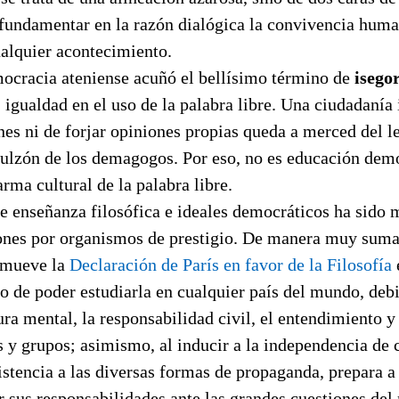
 fundamentar en la razón dialógica la convivencia huma
ualquier acontecimiento.
mocracia ateniense acuñó el bellísimo término de
isego
r, igualdad en el uso de la palabra libre. Una ciudadanía
es ni de forjar opiniones propias queda a merced del l
ulzón de los demagogos. Por eso, no es educación demo
arma cultural de la palabra libre.
re enseñanza filosófica e ideales democráticos ha sido 
nes por organismos de prestigio. De manera muy suma
omueve la
Declaración de París en favor de la Filosofía
o de poder estudiarla en cualquier país del mundo, deb
tura mental, la responsabilidad civil, el entendimiento y 
 y grupos; asimismo, al inducir a la independencia de c
sistencia a las diversas formas de propaganda, prepara a
r sus responsabilidades ante las grandes cuestiones de