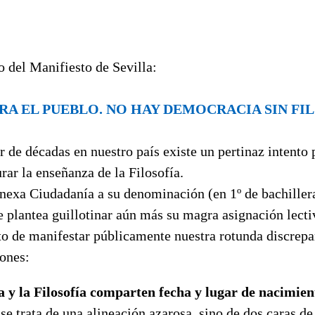
o del Manifiesto de Sevilla:
RA EL PUEBLO. NO HAY DEMOCRACIA SIN FI
 de décadas en nuestro país existe un pertinaz intento 
urar la enseñanza de la Filosofía.
nexa Ciudadanía a su denominación (en 1º de bachiller
e plantea guillotinar aún más su magra asignación lect
o de manifestar públicamente nuestra rotunda discrepan
zones:
 y la Filosofía comparten fecha y lugar de nacimien
 se trata de una alineación azarosa, sino de dos caras 