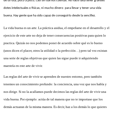
de la ruta, poco a poco, casi sin darnos cuentas. No hace falta tener grandes
dotes intelectuales o físicas, ni mucho dinero
para llevar y tener una vida
buena. Hay gente que ha sido capaz de conseguirlo desde la sencillez.
La vida buena es un arte. La práctica asidua, el empeñarse en el desarrollo y el
ejercicio de este arte no deja de tener consecuencias positivas para quien lo
practica. Quizás no nos podemos poner de acuerdo sobre qué es lo bueno
(unos dicen el placer, otros la utilidad o la perfección…) pero tal vez existan
una serie de reglas objetivas que quien las sigue puede ir adquiriendo
maestría en este arte de vivir.
Las reglas del arte de vivir se aprenden de nuestro entorno, pero también
tenemos un conocimiento profundo: la conciencia, una voz que nos habla y
nos dirige. Si no la acallamos puede decirnos las reglas del arte de vivir una
vida buena. Por ejemplo: actúa de tal manera que no te importase que los
demás actuaran de la misma manera. Es decir, haz a los demás lo que quieres